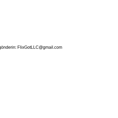
PORTING
EULA
REFUND POLICY
PRIVA
se gönderin: FlixGotLLC@gmail.com